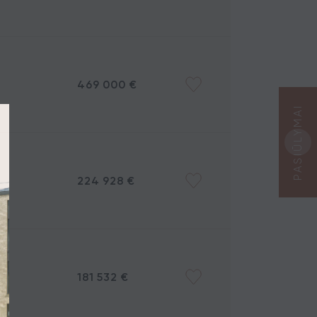
469 000 €
PASIŪLYMAI
224 928 €
181 532 €