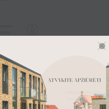
rpusas
kštas
rpusas
kštas
rpusas
Puikus pasirinkimas
kštas
investicijai!