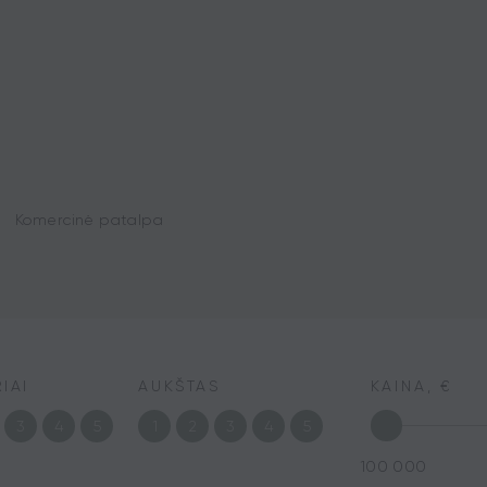
Komercinė patalpa
IAI
AUKŠTAS
KAINA, €
3
4
5
1
2
3
4
5
100 000