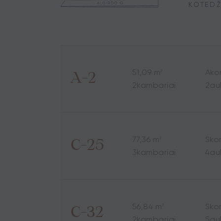
KOTEDŽ
51,09 m
A
ko
2
A-2
2
kambariai
2
au
77,36 m
S
ko
2
C-25
3
kambariai
4
au
56,84 m
S
ko
2
C-32
2
kambariai
5
au