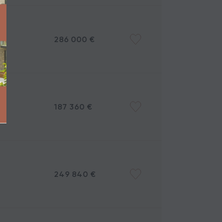
286 000 €
I SPRENDIMAI
FINANSAVIMAS
187 360 €
249 840 €