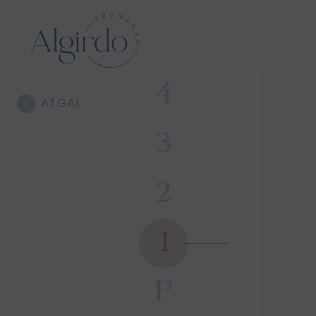
4
ATGAL
3
2
1
P