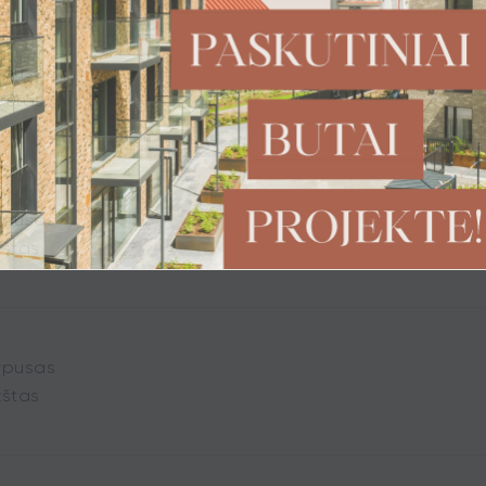
rpusas
kštas
ATMINTINĖ
TECHNINIA
rpusas
kštas
rpusas
kštas