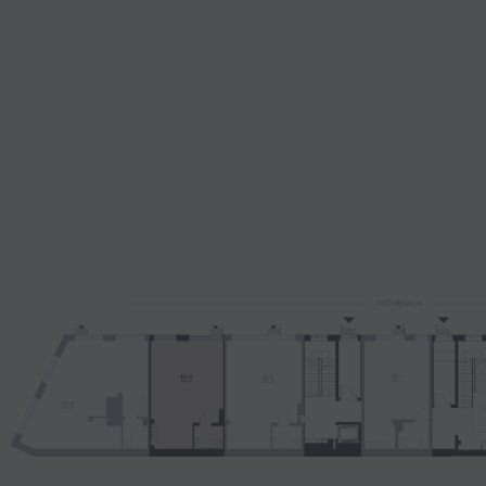
A-22
BUTAS
180 000 €
220 000 €
3
KAMB. |
112
m
2