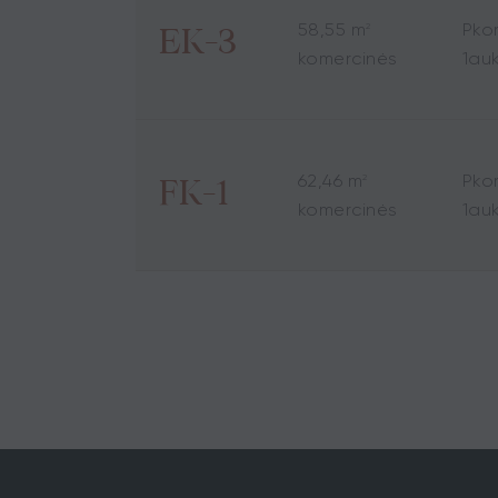
58,55 m
P
ko
2
EK-3
komercinės
1
au
62,46 m
P
ko
2
FK-1
komercinės
1
au