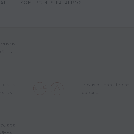
AI
KOMERCINĖS PATALPOS
rpusas
kštas
rpusas
Erdvus butas su terasa +
kštas
balkonas
rpusas
kštas