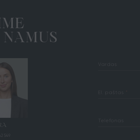
M
E
I
M
A
U
N
S
Vardas
El. paštas
*
Telefonas
RA
42 549