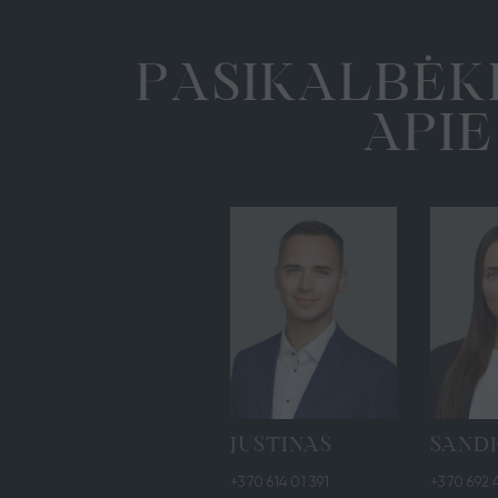
A
A
K
B
K
Ė
P
L
S
I
A
P
E
I
JUSTINAS
SAND
+370 614 01 391
+370 692 