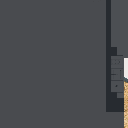
Rinktis
Vieta
Apie