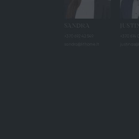
SANDRA
JUSTI
+370 692 42 549
+370 614 0
sandra@lithome.lt
justinas@