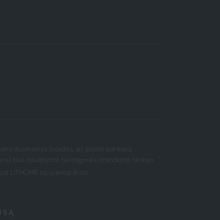
mano duomenys (vardas, el. pašto adresas,
is) bus naudojami tieisoginės rinkodaros tikslais.
*
uti LITHOME naujienlaiškius
USĄ