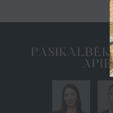
Galerija
Kontaktai
Homepage
A
A
K
B
K
Ė
P
L
S
I
APIE ŠV. STEPONO SKVERĄ
A
P
E
I