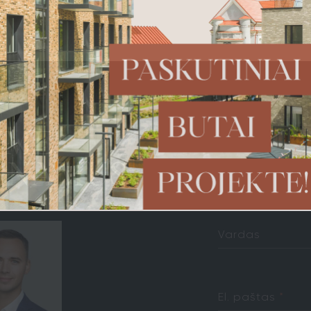
M
E
I
ATMINTINĖ
TECHNINIA
M
A
U
N
S
Vardas
El. paštas
*